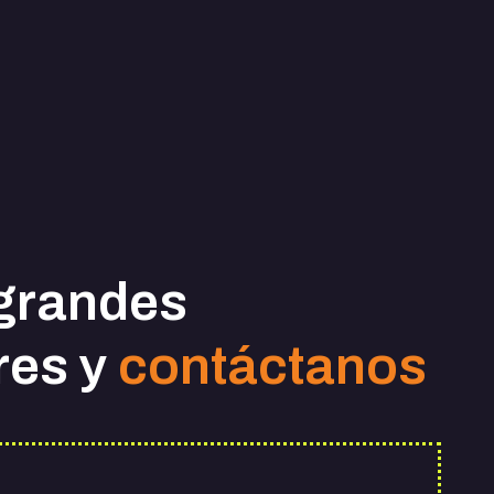
grandes
res y
contáctanos